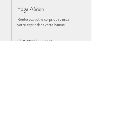
Yoga Aérien
Renforcez votre corps et apaisez
votre esprit dans votre hamac
Chargement des jours...
1 h
15
15 €
euros
Réserver
BEYOGA47
sandreb95@gmail.com